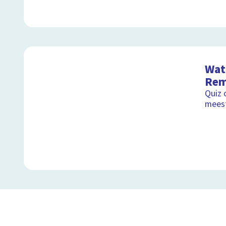
Wat 
Rem
Quiz 
mees