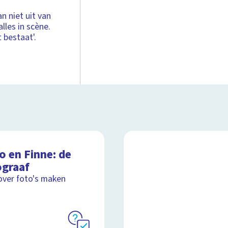
n niet uit van
lles in scène.
 bestaat'.
o en Finne: de
ograaf
over foto's maken