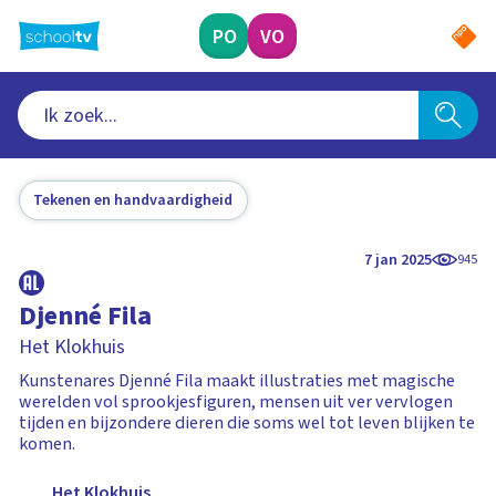
Ga
naar
PO
VO
hoofdinhoud
Tekenen en handvaardigheid
7 jan 2025
945
Djenné Fila
Het Klokhuis
Kunstenares Djenné Fila maakt illustraties met magische
werelden vol sprookjesfiguren, mensen uit ver vervlogen
tijden en bijzondere dieren die soms wel tot leven blijken te
komen.
Het Klokhuis