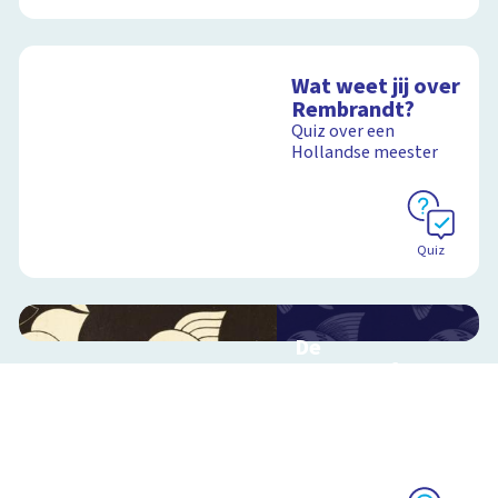
Wat weet jij over
Rembrandt?
Quiz over een
Hollandse meester
Quiz
De
metamorfose
van Escher
Interactieve
schoolplaat over het
werk van Escher