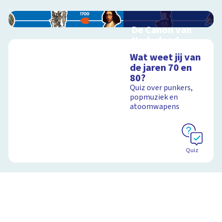
De Canon van
Nederland
Interactieve
Wat weet jij van
schoolplaat over de
de jaren 70 en
Canon
80?
Quiz over punkers,
popmuziek en
atoomwapens
Schoolplaat
Quiz