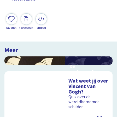
favoriet
toevoegen
embed
Meer
De
metamorfose
van Escher
Wat weet jij over
Interactieve
Vincent van
schoolplaat over het
Gogh?
werk van Escher
Quiz over de
wereldberoemde
schilder
Schoolplaat