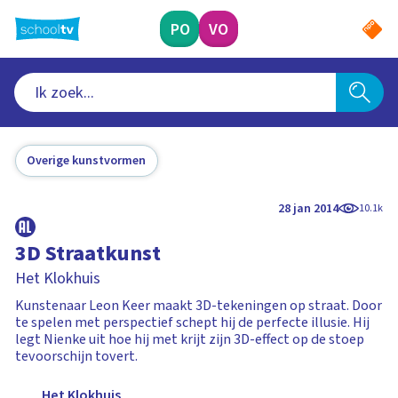
Ga
naar
PO
VO
hoofdinhoud
Overige kunstvormen
28 jan 2014
10.1k
3D Straatkunst
Het Klokhuis
Kunstenaar Leon Keer maakt 3D-tekeningen op straat. Door
te spelen met perspectief schept hij de perfecte illusie. Hij
legt Nienke uit hoe hij met krijt zijn 3D-effect op de stoep
tevoorschijn tovert.
Het Klokhuis