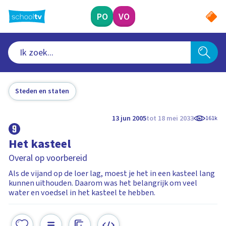
Ga
naar
PO
VO
hoofdinhoud
Steden en staten
13 jun 2005
tot 18 mei 2033
161k
Het kasteel
Overal op voorbereid
Als de vijand op de loer lag, moest je het in een kasteel lang
kunnen uithouden. Daarom was het belangrijk om veel
water en voedsel in het kasteel te hebben.