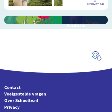
Scrollverhaal
Evolutie
Schoolplaat over
evolutie, ordening en
geologische
tijdschaal
Schoolplaat
Contact
Veelgestelde vragen
Over Schooltv.nl
Privacy