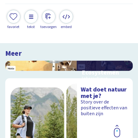
favoriet
tekst
toevoegen
embed
Meer
Ecosystemen
Interactieve
schoolplaat over de
Wat doet natuur
Veluwe
met je?
Story over de
positieve effecten van
buiten zijn
Schoolplaat