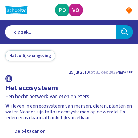
Ga
naar
PO
VO
hoofdinhoud
Natuurlijke omgeving
15 jul 2010
tot 31 dec 2032
43.8k
Het ecosysteem
Een hecht netwerk van eten en eters
Wij leven in een ecosysteem van mensen, dieren, planten en
water. Maar er zijn talloze ecosystemen op de wereld. En
iedereen is daarin afhankelijk van elkaar.
De bètacanon