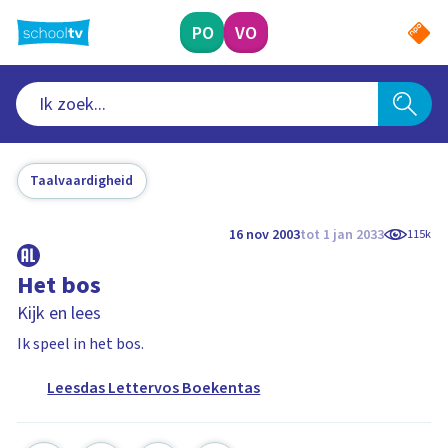
Ga
naar
PO
VO
hoofdinhoud
Taalvaardigheid
16 nov 2003
tot 1 jan 2033
115k
Het bos
Kijk en lees
Ik speel in het bos.
Leesdas Lettervos Boekentas