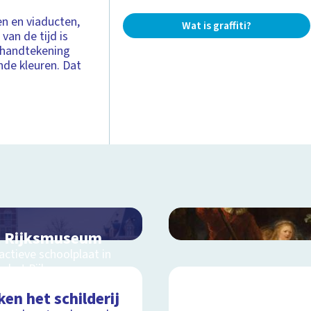
en en viaducten,
Wat is graffiti?
van de tijd is
t-handtekening
ende kleuren. Dat
 Rijksmuseum
actieve schoolplaat in
m het Rijksmuseum
en het schilderij