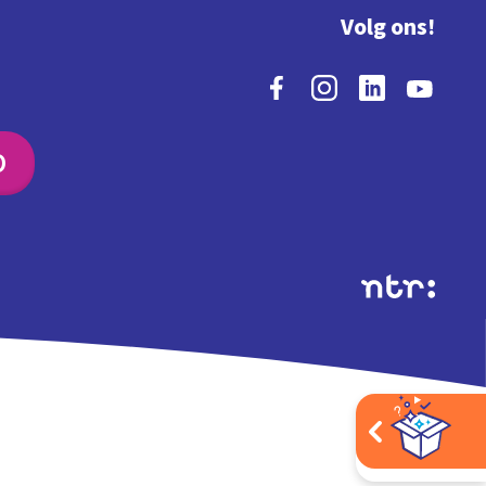
Volg ons!
O
Extra's