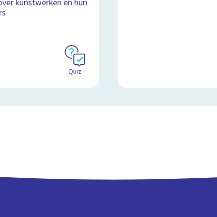
over kunstwerken en hun
Schoolplaat
rs
Quiz