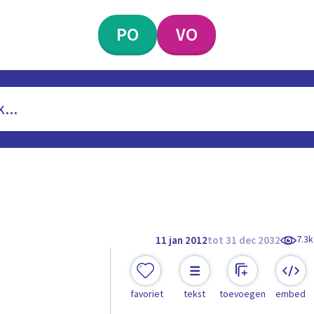
PO
VO
7.3k
11 jan 2012
tot 31 dec 2032
favoriet
tekst
toevoegen
embed