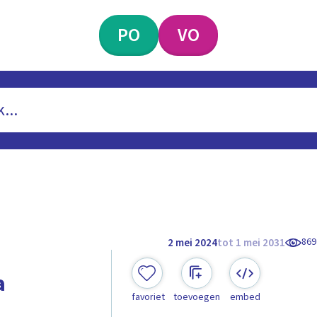
PO
VO
869
2 mei 2024
tot 1 mei 2031
a
favoriet
toevoegen
embed