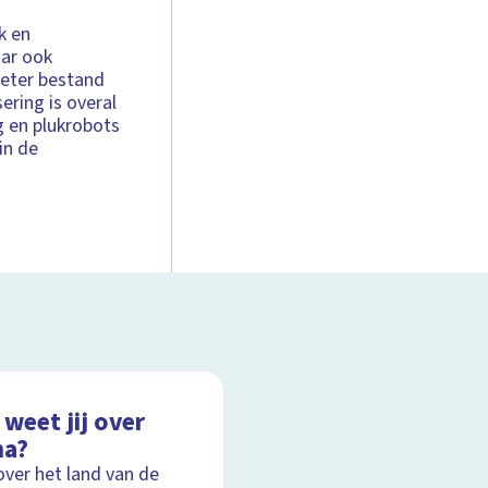
k en
aar ook
eter bestand
ering is overal
g en plukrobots
in de
weet jij over
na?
over het land van de