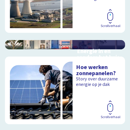
Scrollverhaal
Energie in en
rondom het huis
Interactieve
Hoe werken
schoolplaat in en
zonnepanelen?
rondom het huis
Story over duurzame
energie op je dak
Schoolplaat
Scrollverhaal