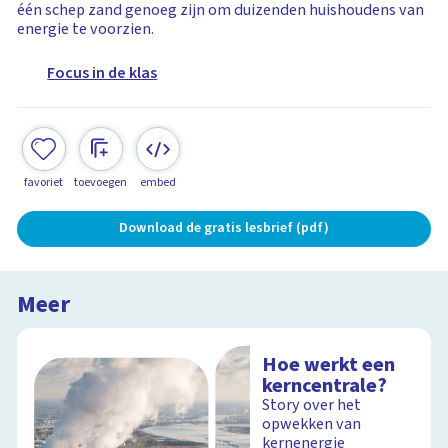
één schep zand genoeg zijn om duizenden huishoudens van
energie te voorzien.
Focus in de klas
favoriet
toevoegen
embed
Download de gratis lesbrief (pdf)
Meer
Hoe werkt een
kerncentrale?
Story over het
opwekken van
kernenergie