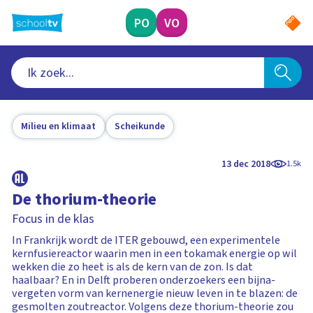
Ga
naar
PO
VO
hoofdinhoud
Milieu en klimaat
Scheikunde
13 dec 2018
1.5k
De thorium-theorie
Focus in de klas
In Frankrijk wordt de ITER gebouwd, een experimentele
kernfusiereactor waarin men in een tokamak energie op wil
wekken die zo heet is als de kern van de zon. Is dat
haalbaar? En in Delft proberen onderzoekers een bijna-
vergeten vorm van kernenergie nieuw leven in te blazen: de
gesmolten zoutreactor. Volgens deze thorium-theorie zou