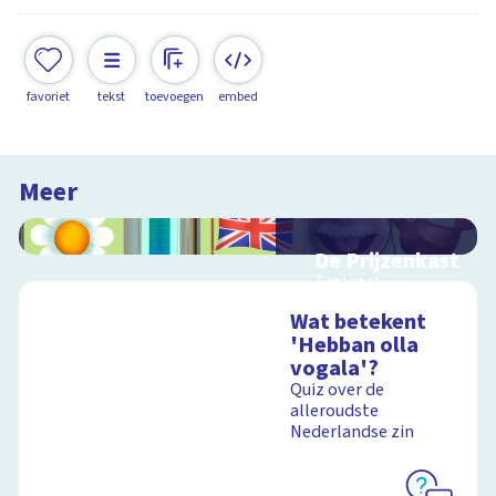
favoriet
tekst
toevoegen
embed
Meer
De Prijzenkast
Taalspel
Wat betekent
'Hebban olla
vogala'?
Schoolplaat
Quiz over de
alleroudste
Nederlandse zin