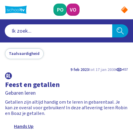
Ga
naar
PO
VO
hoofdinhoud
Taalvaardigheid
9 feb 2023
tot 17 jan 2030
457
Feest en getallen
Gebaren leren
Getallen zijn altijd handig om te leren in gebarentaal. Je
kan ze overal voor gebruiken! In deze aflevering leren Robin
en Boaz je getallen.
Hands Up