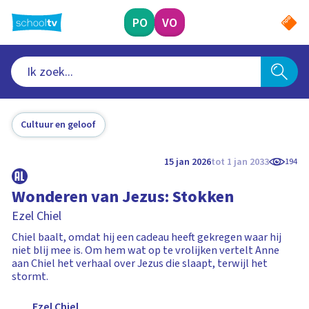
Ga
naar
PO
VO
hoofdinhoud
Cultuur en geloof
15 jan 2026
tot 1 jan 2033
194
Wonderen van Jezus: Stokken
Ezel Chiel
Chiel baalt, omdat hij een cadeau heeft gekregen waar hij
niet blij mee is. Om hem wat op te vrolijken vertelt Anne
aan Chiel het verhaal over Jezus die slaapt, terwijl het
stormt.
Ezel Chiel