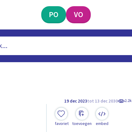
PO
VO
2.2k
19 dec 2023
tot 13 dec 2030
favoriet
toevoegen
embed