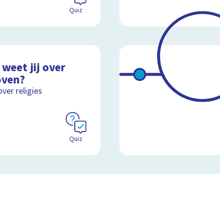
Quiz
weet jij over
oven?
over religies
Quiz