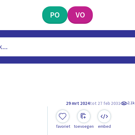
PO
VO
2.1k
29 mrt 2024
tot 27 feb 2031
favoriet
toevoegen
embed