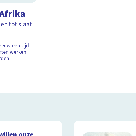
Afrika
en tot slaaf
eeuw een tijd
sten werken
erden
willen onze