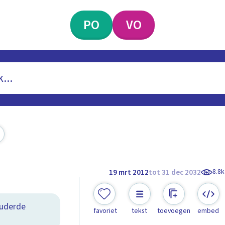
PO
VO
8.8k
19 mrt 2012
tot 31 dec 2032
ouderde
favoriet
tekst
toevoegen
embed