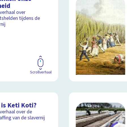
heid
lverhaal over
tshelden tijdens de
nij
Scrollverhaal
is Keti Koti?
lverhaal over de
affing van de slavernij