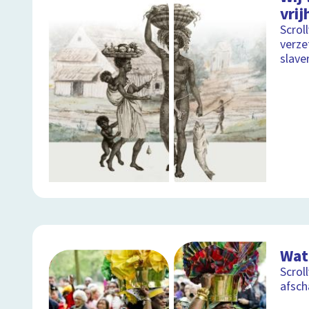
vrij
Scrol
verze
slaver
Wat 
Scrol
afsch