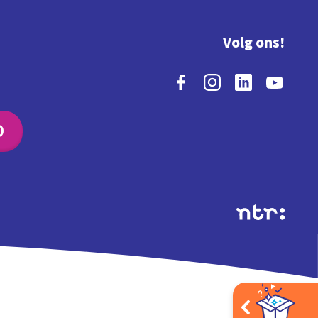
Volg ons!
O
Extra's