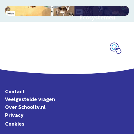
Ecosystemen
Interactieve
schoolplaat over de
Veluwe
Schoolplaat
Contact
Veelgestelde vragen
Over Schooltv.nl
Privacy
Cookies