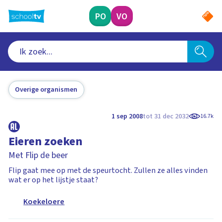
Ga
naar
PO
VO
hoofdinhoud
Overige organismen
1 sep 2008
tot 31 dec 2032
16.7k
Eieren zoeken
Met Flip de beer
Flip gaat mee op met de speurtocht. Zullen ze alles vinden
wat er op het lijstje staat?
Koekeloere