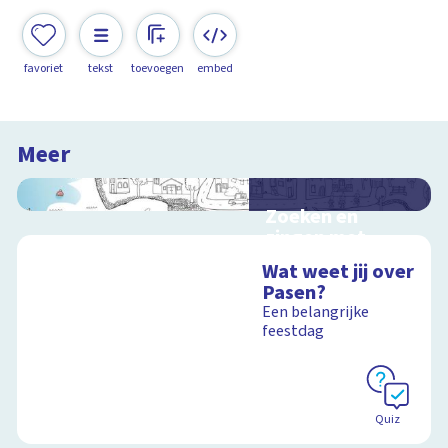
favoriet
tekst
toevoegen
embed
Meer
Zoeken en
zingen met
Sesamstraat
Wat weet jij over
Interactieve
Pasen?
schoolplaat met
Een belangrijke
kinderliedjes
feestdag
Schoolplaat
Quiz