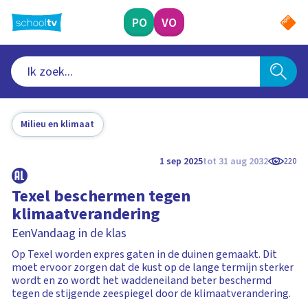
Ga
naar
PO
VO
hoofdinhoud
Milieu en klimaat
1 sep 2025
tot 31 aug 2032
220
Texel beschermen tegen
klimaatverandering
EenVandaag in de klas
Op Texel worden expres gaten in de duinen gemaakt. Dit
moet ervoor zorgen dat de kust op de lange termijn sterker
wordt en zo wordt het waddeneiland beter beschermd
tegen de stijgende zeespiegel door de klimaatverandering.