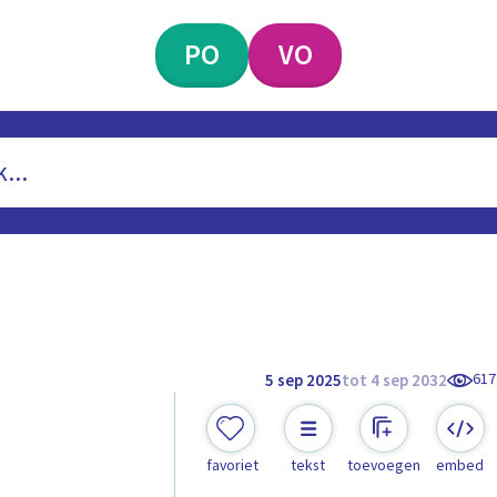
PO
VO
617
5 sep 2025
tot 4 sep 2032
favoriet
tekst
toevoegen
embed