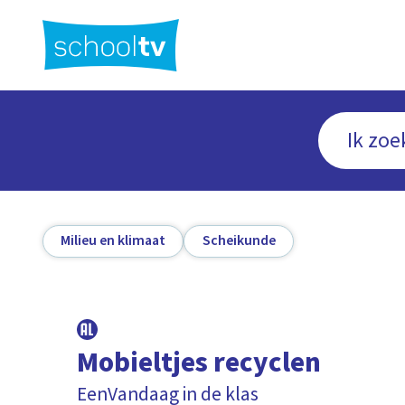
Ga
naar
hoofdinhoud
Milieu en klimaat
Scheikunde
Mobieltjes recyclen
EenVandaag in de klas