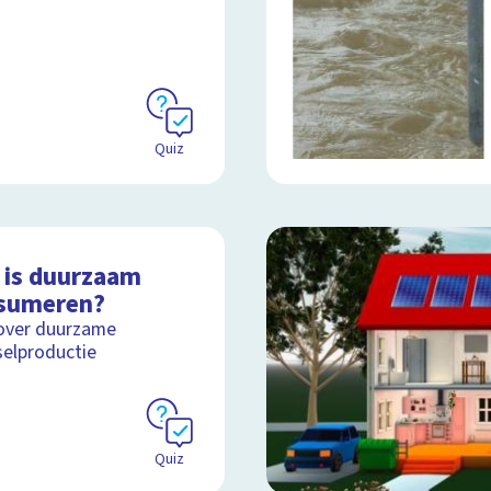
Quiz
 is duurzaam
sumeren?
over duurzame
elproductie
Quiz