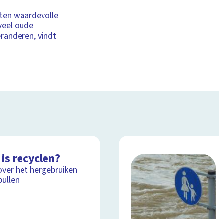
ten waardevolle
veel oude
eranderen, vindt
is recyclen?
over het hergebruiken
pullen