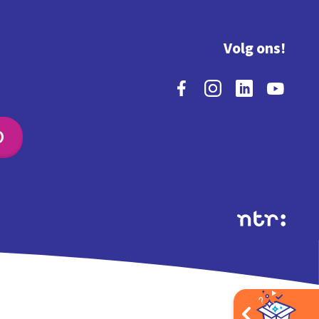
Volg ons!
O
Extra's