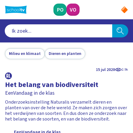
Ga
naar
PO
VO
hoofdinhoud
Milieu en klimaat
Dieren en planten
15 jul 2020
2.9k
Het belang van biodiversiteit
EenVandaag in de klas
Onderzoeksinstelling Naturalis verzamelt dieren en
planten van over de hele wereld. Ze maken zich zorgen over
het verdwijnen van soorten. En dus doen ze onderzoek naar
het belang van de soorten, en van de biodiversiteit.
EenVandaag in de klas