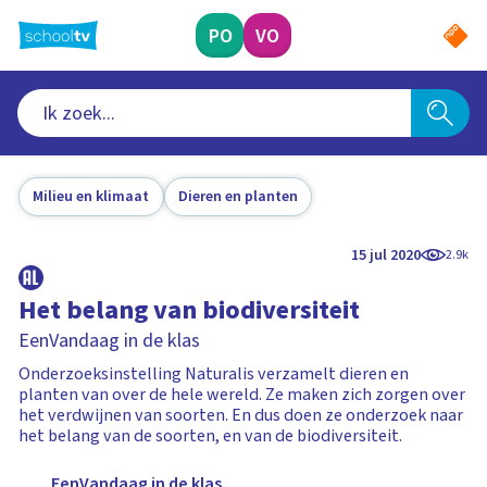
Ga
naar
PO
VO
hoofdinhoud
Milieu en klimaat
Dieren en planten
15 jul 2020
2.9k
Het belang van biodiversiteit
EenVandaag in de klas
Onderzoeksinstelling Naturalis verzamelt dieren en
planten van over de hele wereld. Ze maken zich zorgen over
het verdwijnen van soorten. En dus doen ze onderzoek naar
het belang van de soorten, en van de biodiversiteit.
EenVandaag in de klas