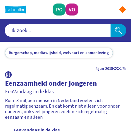
Ga
naar
PO
VO
hoofdinhoud
Burgerschap, mediawijsheid, welvaart en samenleving
4 jun 2015
1.7k
Eenzaamheid onder jongeren
EenVandaag in de klas
Ruim 3 miljoen mensen in Nederland voelen zich
regelmatig eenzaam. En dat komt niet alleen voor onder
ouderen, ook veel jongeren voelen zich regelmatig
eenzaam en alleen.
EenVandaag in de klas