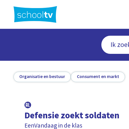
Ga
naar
hoofdinhoud
Organisatie en bestuur
Consument en markt
Defensie zoekt soldaten
EenVandaag in de klas