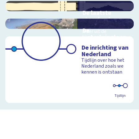
De laatste
steenkool
Geen zwart goud
De
meer uit de
waterkringloop
Limburgse
steenkoolmijnen
Interactieve
De inrichting van
schoolplaat over de
Nederland
cyclus van water op
Tijdlijn over hoe het
aarde
Nederland zoals we
Schoolplaat
kennen is ontstaan
Schoolplaat
Tijdlijn