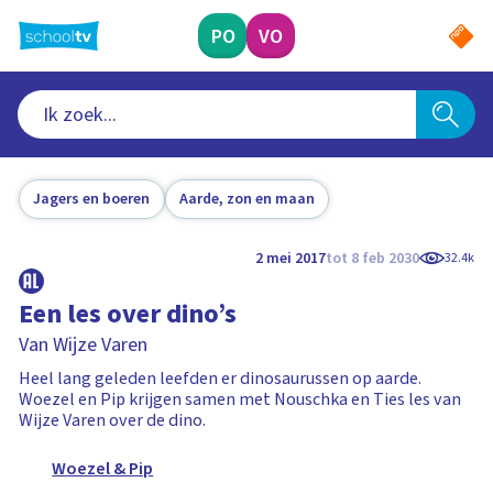
Ga
naar
PO
VO
hoofdinhoud
Jagers en boeren
Aarde, zon en maan
2 mei 2017
tot 8 feb 2030
32.4k
Een les over dino’s
Van Wijze Varen
Heel lang geleden leefden er dinosaurussen op aarde.
Woezel en Pip krijgen samen met Nouschka en Ties les van
Wijze Varen over de dino.
Woezel & Pip