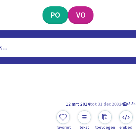
PO
VO
3.5k
12 mrt 2014
tot 31 dec 2032
favoriet
tekst
toevoegen
embed