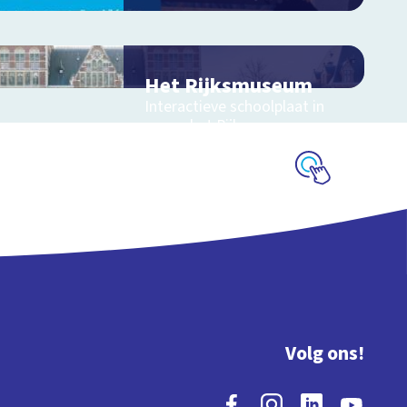
Het Rijksmuseum
Interactieve schoolplaat in
en om het Rijksmuseum
Schoolplaat
Volg ons!