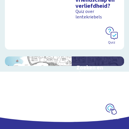
verliefdheid?
Quiz over
lentekriebels
Quiz
Zoeken en
zingen met
Sesamstraat
Interactieve
schoolplaat met
kinderliedjes
Schoolplaat