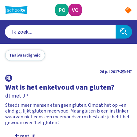
Ga
naar
PO
VO
hoofdinhoud
Taalvaardigheid
26 jul 2017
647
Wat is het enkelvoud van gluten?
dt met JP
Steeds meer mensen eten geen gluten. Omdat het op –en
eindigt, lijkt gluten meervoud. Maar gluten is een instinker
waarvan niet eens een meervoudsvorm bestaat: je hebt het
gewoon over ‘het gluten’.
dt met JP