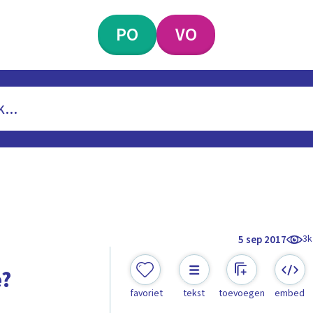
PO
VO
3k
5 sep 2017
e?
favoriet
tekst
toevoegen
embed