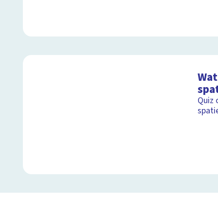
Wat 
spa
Quiz 
spati