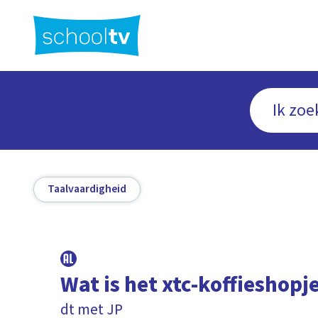
Ga
naar
hoofdinhoud
Taalvaardigheid
Wat is het xtc-koffieshopj
dt met JP