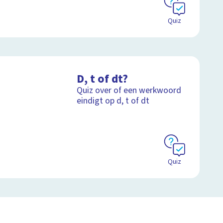
Quiz
D, t of dt?
Quiz over of een werkwoord
eindigt op d, t of dt
Quiz