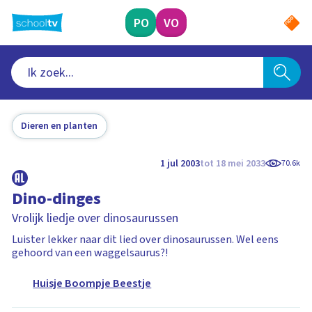
Ga
naar
PO
VO
hoofdinhoud
Dieren en planten
1 jul 2003
tot 18 mei 2033
70.6k
Dino-dinges
Vrolijk liedje over dinosaurussen
Luister lekker naar dit lied over dinosaurussen. Wel eens
gehoord van een waggelsaurus?!
Huisje Boompje Beestje