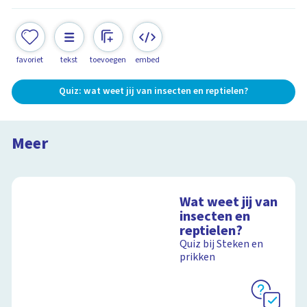
favoriet
tekst
toevoegen
embed
Quiz: wat weet jij van insecten en reptielen?
De zee-egel
Steken en Prikken in Frankrijk
Meer
11:55
Wat weet jij van
insecten en
reptielen?
Quiz bij Steken en
prikken