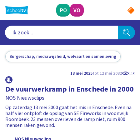
Ga
naar
PO
VO
hoofdinhoud
Burgerschap, mediawijsheid, welvaart en samenleving
13 mei 2025
tot 12 mei 2032
11k
De vuurwerkramp in Enschede in 2000
NOS Nieuwsclips
Op zaterdag 13 mei 2000 gaat het mis in Enschede. Even na
half vier ontploft de opslag van SE Fireworks in woonwijk
Roombeek. 23 mensen overleven de ramp niet, ruim 900
mensen raken gewond.
NOS Nieuwsclips