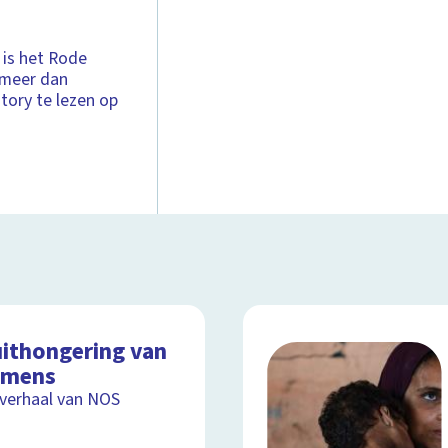
 is het Rode
t meer dan
tory te lezen op
uithongering van
 mens
lverhaal van NOS