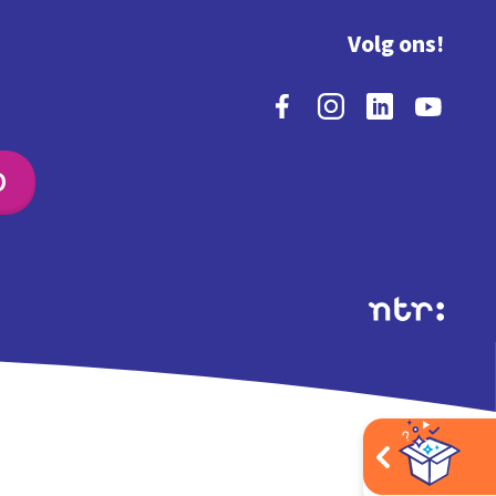
Volg ons!
O
Extra's