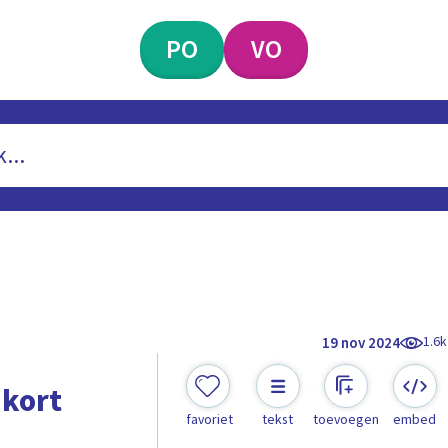
PO
VO
1.6k
19 nov 2024
 kort
favoriet
tekst
toevoegen
embed