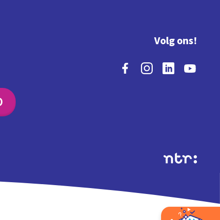
Volg ons!
O
Extra's