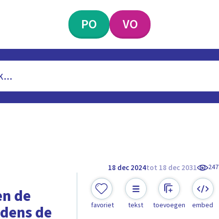
PO
VO
247
18 dec 2024
tot 18 dec 2031
en de
favoriet
tekst
toevoegen
embed
jdens de