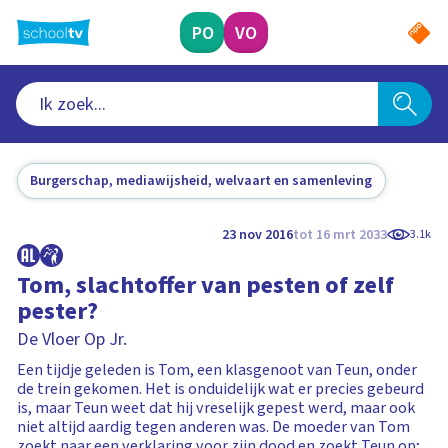
Ga
naar
PO
VO
hoofdinhoud
Burgerschap, mediawijsheid, welvaart en samenleving
23 nov 2016
tot 16 mrt 2033
3.1k
Tom, slachtoffer van pesten of zelf
pester?
De Vloer Op Jr.
Een tijdje geleden is Tom, een klasgenoot van Teun, onder
de trein gekomen. Het is onduidelijk wat er precies gebeurd
is, maar Teun weet dat hij vreselijk gepest werd, maar ook
niet altijd aardig tegen anderen was. De moeder van Tom
zoekt naar een verklaring voor zijn dood en zoekt Teun op;