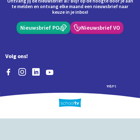
Ontvang jij de nieuwsbrief al? Blijf op de hoogte door je aan
te melden en ontvang elke maand een nieuwsbrief naar
keuze in je inbox!
Nieuwsbrief PO
Nieuwsbrief VO
Volg ons!
Extra's
Schooltv biedt meer
Quiz
Schoolplaat
Tijd