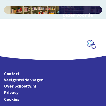
Lezen voor de
lijst
Hulp bij het
uitzoeken van een
boek voor de leeslijst
Schoolplaat
Contact
Veelgestelde vragen
Over Schooltv.nl
Privacy
Cookies