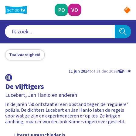
Ga
naar
PO
VO
hoofdinhoud
Taalvaardigheid
11 jun 2014
tot 31 dec 2032
6.3k
De vijftigers
Lucebert, Jan Hanlo en anderen
In de jaren ’50 ontstaat er een opstand tegen de ‘reguliere’
poëzie. De dichters Lucebert en Jan Hanlo laten de regels
voor wat ze zijn en experimenteren er op los. Ze krijgen
aanhang, maar er worden ook Kamervragen over gesteld.
Literatuurgeschiedenis