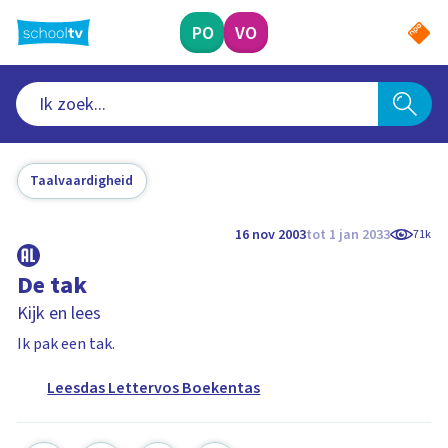
Ga
naar
PO
VO
hoofdinhoud
Taalvaardigheid
16 nov 2003
tot 1 jan 2033
71k
De tak
Kijk en lees
Ik pak een tak.
Leesdas Lettervos Boekentas