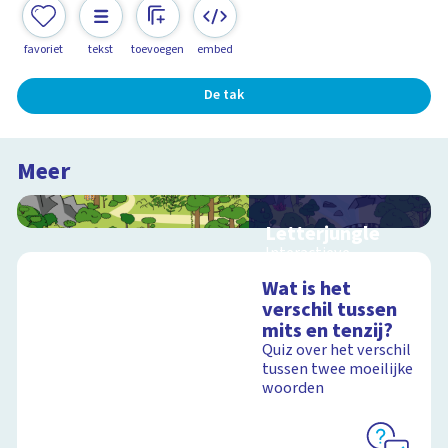
favoriet
tekst
toevoegen
embed
De tak
Meer
Letterjungle
Interactieve
schoolplaat met
Wat is het
letters en klanken
verschil tussen
mits en tenzij?
Quiz over het verschil
tussen twee moeilijke
Schoolplaat
woorden