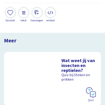
favoriet
tekst
toevoegen
embed
De snoek
Steken en Prikken
Meer
12:38
Wat weet jij van
insecten en
reptielen?
Quiz bij Steken en
prikken
Quiz