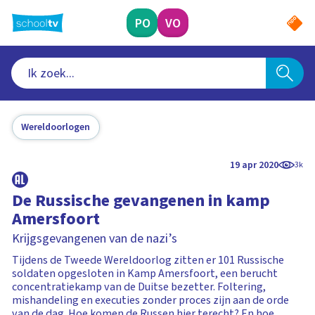
Ga
naar
PO
VO
hoofdinhoud
Wereldoorlogen
19 apr 2020
3k
De Russische gevangenen in kamp
Amersfoort
Krijgsgevangenen van de nazi’s
Tijdens de Tweede Wereldoorlog zitten er 101 Russische
soldaten opgesloten in Kamp Amersfoort, een berucht
concentratiekamp van de Duitse bezetter. Foltering,
mishandeling en executies zonder proces zijn aan de orde
van de dag. Hoe komen de Russen hier terecht? En hoe