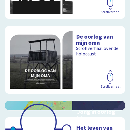
Scrollverhaal
De oorlog van
mijn oma
Scrollverhaal over de
holocaust
Scrollverhaal
Jong in oorlog
Interactieve
schoolplaat over
Het leven van
Nederland tijdens de