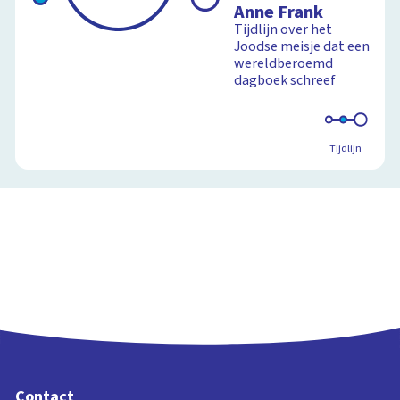
Anne Frank
Tweede
Wereldoorlog
Tijdlijn over het
Joodse meisje dat een
wereldberoemd
dagboek schreef
Schoolplaat
Tijdlijn
Contact