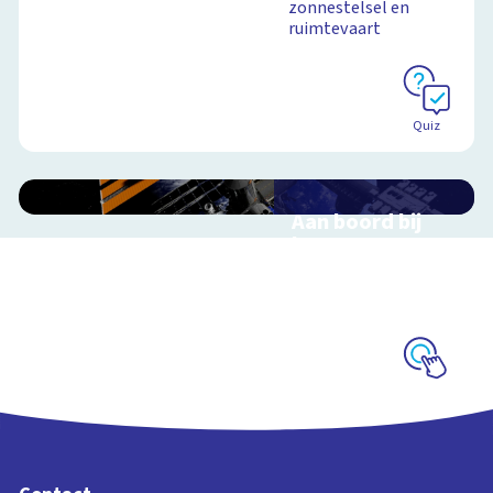
zonnestelsel en
ruimtevaart
Quiz
Aan boord bij
het ISS
Interactieve
schoolplaat over de
ruimtevaart
Schoolplaat