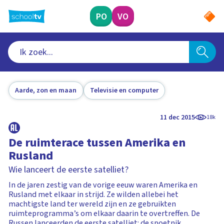
Ga
naar
PO
VO
hoofdinhoud
Aarde, zon en maan
Televisie en computer
11 dec 2015
18k
De ruimterace tussen Amerika en
Rusland
Wie lanceert de eerste satelliet?
In de jaren zestig van de vorige eeuw waren Amerika en
Rusland met elkaar in strijd. Ze wilden allebei het
machtigste land ter wereld zijn en ze gebruikten
ruimteprogramma’s om elkaar daarin te overtreffen. De
Russen lanceerden de eerste satelliet: de spoetnik.