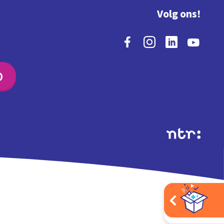
Volg ons!
O
Extra's