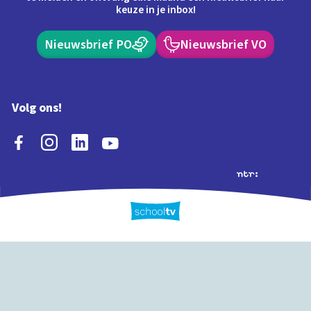
keuze in je inbox!
Nieuwsbrief PO
Nieuwsbrief VO
Volg ons!
Extra's
Schooltv biedt meer
Quiz
Schoolplaat
Tijd
dan video's! Ontdek
onze extra inhoud: