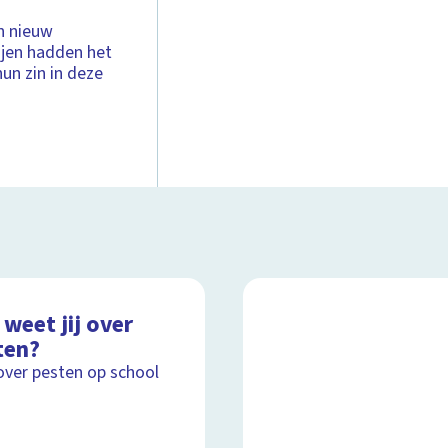
n nieuw
ijen hadden het
hun zin in deze
weet jij over
ten?
over pesten op school