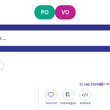
PO
VO
1.6k
21 sep 2020
favoriet
toevoegen
embed