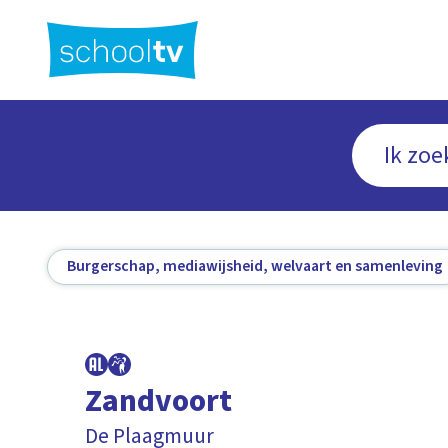
Ga
naar
hoofdinhoud
Burgerschap, mediawijsheid, welvaart en samenleving
Zandvoort
De Plaagmuur