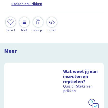
Steken en Prikken
favoriet
tekst
toevoegen
embed
De piranha
Steken en Prikken in Suriname
Meer
14:59
Wat weet jij van
insecten en
reptielen?
Quiz bij Steken en
prikken