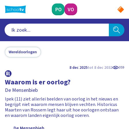
Ga
naar
PO
VO
hoofdinhoud
Wereldoorlogen
8 dec 2025
tot 8 dec 2032
359
Waarom is er oorlog?
De Mensenbieb
Ipek (11) ziet allerlei beelden van oorlog in het nieuws en
begrijpt niet waarom mensen blijven vechten. Historicus
Maarten van Rossem legt haar uit hoe oorlogen ontstaan
en waarom landen eigenlijk oorlog voeren.
De Mensenbieb