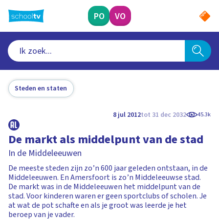
Ga
naar
PO
VO
hoofdinhoud
Steden en staten
8 jul 2012
tot 31 dec 2032
45.3k
De markt als middelpunt van de stad
In de Middeleeuwen
De meeste steden zijn zo’n 600 jaar geleden ontstaan, in de
Middeleeuwen. En Amersfoort is zo’n Middeleeuwse stad.
De markt was in de Middeleeuwen het middelpunt van de
stad. Voor kinderen waren er geen sportclubs of scholen. Je
at wat de pot schafte en als je groot was leerde je het
beroep van je vader.