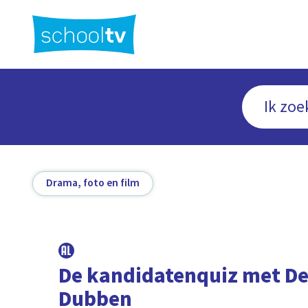
Ga
naar
hoofdinhoud
Drama, foto en film
De kandidatenquiz met De
Dubben