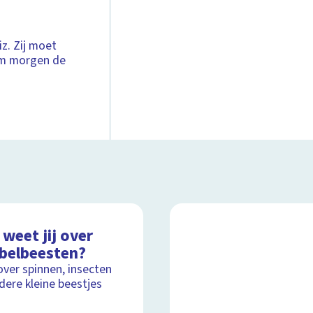
z. Zij moet
rm morgen de
weet jij over
ebelbeesten?
over spinnen, insecten
dere kleine beestjes