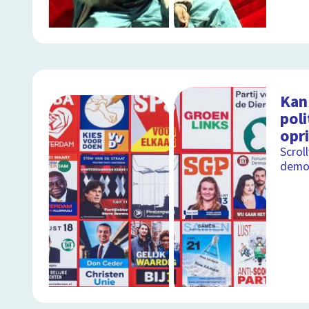
Kan
poli
opr
Scrol
demo