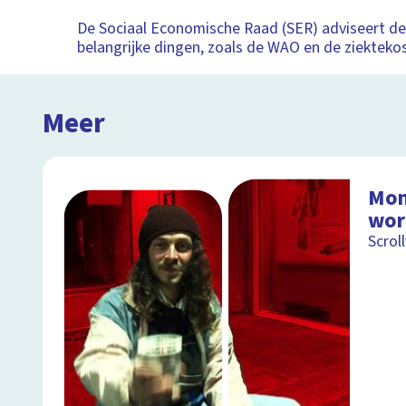
De Sociaal Economische Raad (SER) adviseert de
belangrijke dingen, zoals de WAO en de ziekteko
Meer
Mon
wor
Scrol