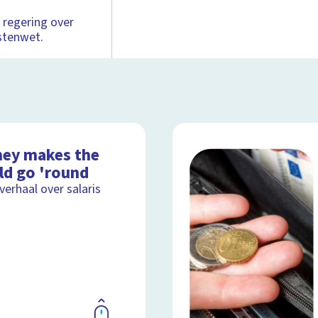
 regering over
stenwet.
ey makes the
ld go 'round
lverhaal over salaris