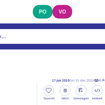
PO
VO
2.2k
17 jun 2010
tot 31 dec 2032
favoriet
tekst
toevoegen
embed