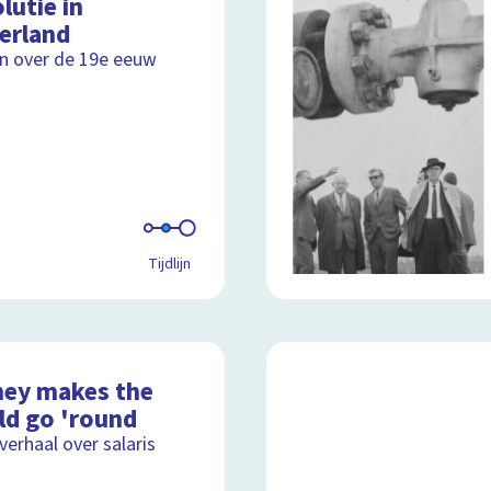
lutie in
erland
ijn over de 19e eeuw
Tijdlijn
ey makes the
ld go 'round
lverhaal over salaris