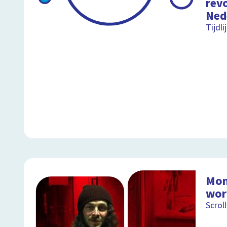
revo
Ned
Tijdl
Mon
wor
Scrol