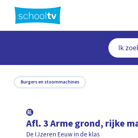
Ga
naar
hoofdinhoud
Burgers en stoommachines
Afl. 3 Arme grond, rijke m
De IJzeren Eeuw in de klas