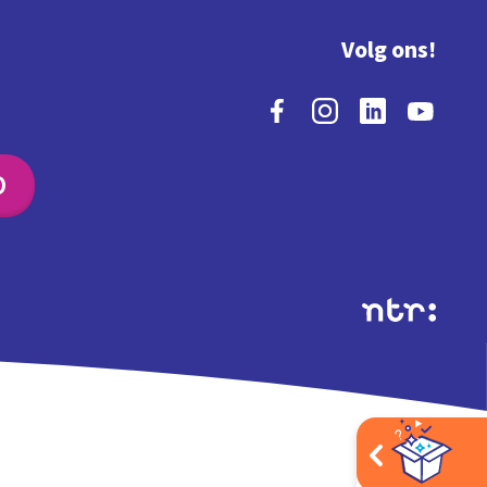
Volg ons!
O
Extra's